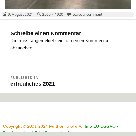
Posted
Full
on DSCN9618
9. August 2021
2560 × 1920
Leave a comment
on
size
Schreibe einen Kommentar
Du musst
angemeldet
sein, um einen Kommentar
abzugeben.
Beitragsnavigation
PUBLISHED IN
erfreuliches 2021
Copyright © 2001-2024 Fürther Tafel e.V.
Info EU-DSGVO •
Bundesverband Tafel Deutschland