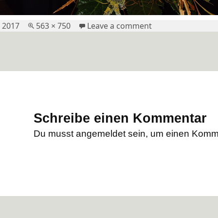
Full
on lotte-dorsch-2
r 2017
563 × 750
Leave a comment
size
Schreibe einen Kommentar
Du musst
angemeldet
sein, um einen Komm