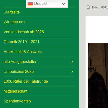
Deutsch
Büro: 0911
Startseite
Wir über uns
Vorstandschaft ab 2026
Chronik 2010 – 2021
Erstkontakt & Ausweis
expand
alle Ausgabestellen
child
expand
menu
Erfreuliches 2025
child
menu
1000 Ritter der Tafelrunde
Mitgliedschaft
Spendenkonten