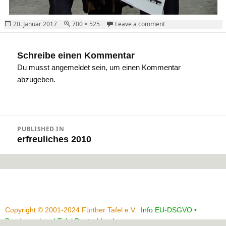
Posted
Full
on Malerei-Heilmann
20. Januar 2017
700 × 525
Leave a comment
on
size
Schreibe einen Kommentar
Du musst
angemeldet
sein, um einen Kommentar
abzugeben.
Beitragsnavigation
PUBLISHED IN
erfreuliches 2010
Copyright © 2001-2024 Fürther Tafel e.V.
Info EU-DSGVO •
Bundesverband Tafel Deutschland