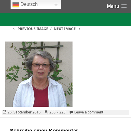
Deutsch
Menu
PREVIOUS IMAGE
NEXT IMAGE
Posted
Full
on
26. September 2016
230 × 223
Leave a comment
on
size
Schreibe einen Kommentar