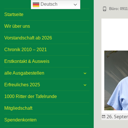
Deutsch
Büro: 0911
Startseite
Wir über uns
Vorstandschaft ab 2026
Chronik 2010 – 2021
Erstkontakt & Ausweis
expand
alle Ausgabestellen
child
expand
menu
Erfreuliches 2025
child
menu
1000 Ritter der Tafelrunde
Mitgliedschaft
Posted
26. Septe
Spendenkonten
on