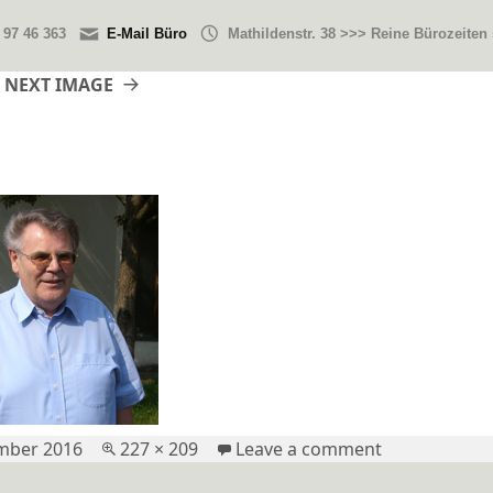
 97 46 363
E-Mail Büro
Mathildenstr. 38 >>> Reine Bürozeiten
NEXT IMAGE
Full
on di
mber 2016
227 × 209
Leave a comment
size