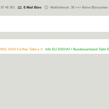
 97 46 363
E-Mail Büro
Mathildenstr. 38 >>> Reine Bürozeiten
2001-2024 Fürther Tafel e.V.
Info EU-DSGVO •
Bundesverband Tafel D