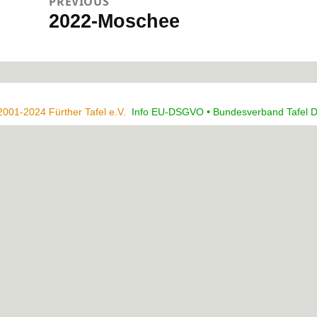
PREVIOUS
2022-Moschee
Previous
post:
2001-2024 Fürther Tafel e.V.
Info EU-DSGVO •
Bundesverband Tafel D